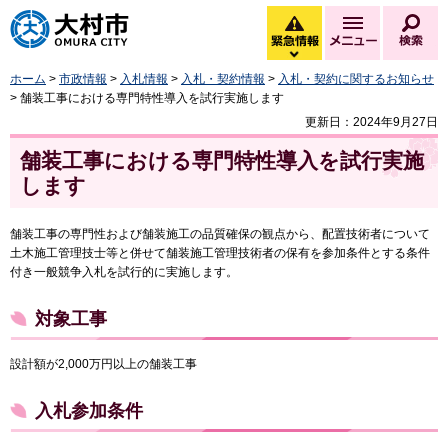
大村市
緊急情報
メニュー
検
緊急情報を開く
ホーム
>
市政情報
>
入札情報
>
入札・契約情報
>
入札・契約に関するお知らせ
> 舗装工事における専門特性導入を試行実施します
更新日：2024年9月27日
舗装工事における専門特性導入を試行実施
します
舗装工事の専門性および舗装施工の品質確保の観点から、配置技術者について
土木施工管理技士等と併せて舗装施工管理技術者の保有を参加条件とする条件
付き一般競争入札を試行的に実施します。
対象工事
設計額が2,000万円以上の舗装工事
入札参加条件