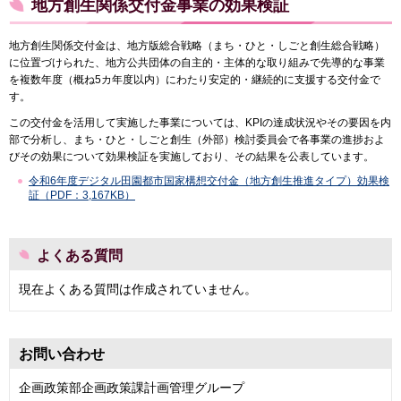
地方創生関係交付金事業の効果検証
地方創生関係交付金は、地方版総合戦略（まち・ひと・しごと創生総合戦略）
に位置づけられた、地方公共団体の自主的・主体的な取り組みで先導的な事業
を複数年度（概ね5カ年度以内）にわたり安定的・継続的に支援する交付金で
す。
この交付金を活用して実施した事業については、KPIの達成状況やその要因を内
部で分析し、まち・ひと・しごと創生（外部）検討委員会で各事業の進捗およ
びその効果について効果検証を実施しており、その結果を公表しています。
令和6年度デジタル田園都市国家構想交付金（地方創生推進タイプ）効果検
証（PDF：3,167KB）
よくある質問
現在よくある質問は作成されていません。
お問い合わせ
企画政策部企画政策課計画管理グループ