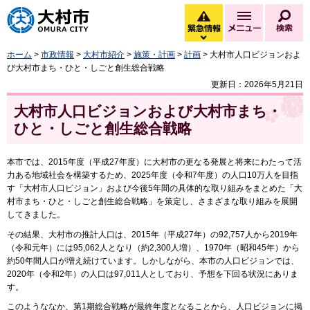
大村市
緊急情報
メニュー
検
緊急情報を開く
ホーム
>
市政情報
>
大村市紹介
>
施策・計画
>
計画
> 大村市人口ビジョンおよ
び大村市まち・ひと・しごと創生総合戦略
更新日：2026年5月21日
大村市人口ビジョンおよび大村市まち・
ひと・しごと創生総合戦略
本市では、2015年度（平成27年度）に大村市の更なる発展と将来にわたって活
力ある地域社会を構築するため、2025年度（令和7年度）の人口10万人を目指
す「大村市人口ビジョン」および今後5年間の具体的な取り組みをまとめた「大
村市まち・ひと・しごと創生総合戦略」を策定し、さまざまな取り組みを展開
してきました。
その結果、大村市の推計人口は、2015年（平成27年）の92,757人から2019年
（令和元年）には95,062人となり（約2,300人増）、1970年（昭和45年）から
約50年間人口が増え続けています。しかしながら、本市の人口ビジョンでは、
2020年（令和2年）の人口は97,011人としており、予想を下回る状況にありま
す。
このようななか、第1期総合戦略が最終年度となることから、人口ビジョンに掲