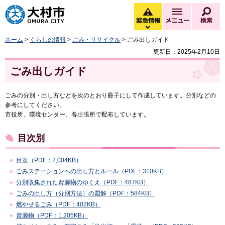
大村市
緊急情報
メニュー
検
緊急情報を開く
ホーム
>
くらしの情報
>
ごみ・リサイクル
> ごみ出しガイド
更新日：2025年2月10日
ごみ出しガイド
ごみの分別・出し方などを次のとおり冊子にして作成しています。分別などの
参考にしてください。
市役所、環境センター、各出張所で配布しています。
目次別
目次（PDF：2,004KB）
ごみステーションへの出し方とルール（PDF：310KB）
分別収集された資源物のゆくえ（PDF：487KB）
ごみの出し方（分別方法）の図解（PDF：584KB）
燃やせるごみ（PDF：402KB）
資源物（PDF：1,205KB）