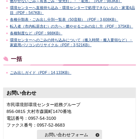
燃やせないごみ～有害ごみ「蛍光灯」・「電池」（PDF：983KB）
環境センターへ直接持ち込み・環境センターで処理できないもの・家電4品
目（PDF：547KB）
各種分類表・ごみ出し分別一覧表（50音順）（PDF：3,608KB）
転入者（市内転居含む）の方へ・燃やせるごみの出し方（PDF：375KB）
各種制度など（PDF：988KB）
環境センターへのごみの持ち込みについて（搬入時間・搬入要領など）・
家庭用パソコンのリサイクル（PDF：3,521KB）
一括
ごみ出しガイド（PDF：14,133KB）
お問い合わせ
市民環境部環境センター総務グループ
856-0815 大村市森園町1470番地
電話番号：0957-54-3100
ファクス番号：0957-52-8683