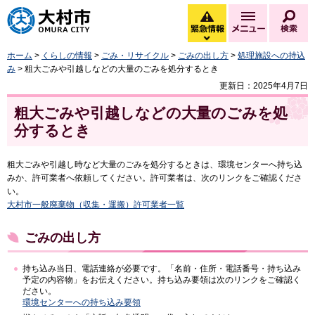
大村市
緊急情報
メニュー
検
緊急情報を開く
ホーム
>
くらしの情報
>
ごみ・リサイクル
>
ごみの出し方
>
処理施設への持込
み
> 粗大ごみや引越しなどの大量のごみを処分するとき
更新日：2025年4月7日
粗大ごみや引越しなどの大量のごみを処
分するとき
粗大ごみや引越し時など大量のごみを処分するときは、環境センターへ持ち込
みか、許可業者へ依頼してください。許可業者は、次のリンクをご確認くださ
い。
大村市一般廃棄物（収集・運搬）許可業者一覧
ごみの出し方
持ち込み当日、電話連絡が必要です。「名前・住所・電話番号・持ち込み
予定の内容物」をお伝えください。持ち込み要領は次のリンクをご確認く
ださい。
環境センターへの持ち込み要領