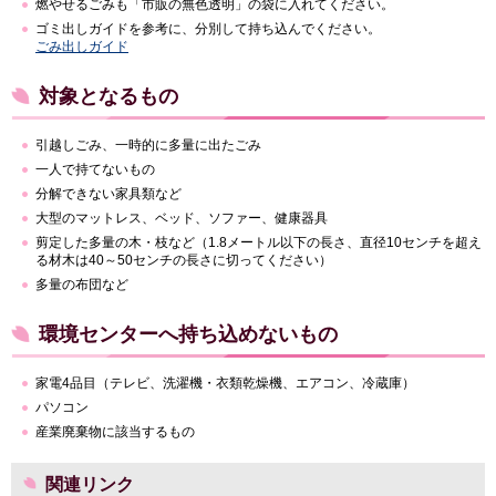
燃やせるごみも「市販の無色透明」の袋に入れてください。
ゴミ出しガイドを参考に、分別して持ち込んでください。
ごみ出しガイド
対象となるもの
引越しごみ、一時的に多量に出たごみ
一人で持てないもの
分解できない家具類など
大型のマットレス、ベッド、ソファー、健康器具
剪定した多量の木・枝など（1.8メートル以下の長さ、直径10センチを超え
る材木は40～50センチの長さに切ってください）
多量の布団など
環境センターへ持ち込めないもの
家電4品目（テレビ、洗濯機・衣類乾燥機、エアコン、冷蔵庫）
パソコン
産業廃棄物に該当するもの
関連リンク