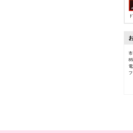
ド
市
8
電
フ