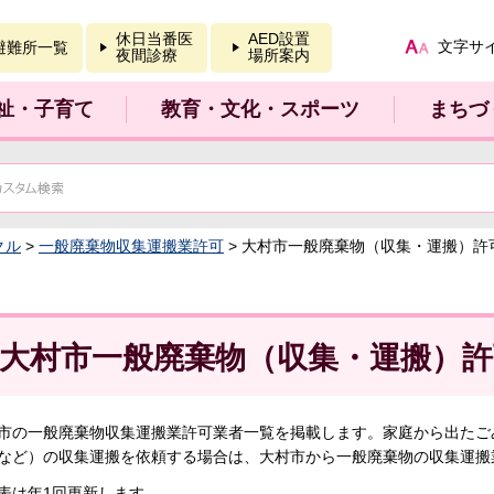
報を開く
休日当番医
AED設置
文字サ
避難所一覧
夜間診療
場所案内
祉・子育て
教育・文化・スポーツ
まちづ
クル
>
一般廃棄物収集運搬業許可
> 大村市一般廃棄物（収集・運搬）許
大村市一般廃棄物（収集・運搬）許
市の一般廃棄物収集運搬業許可業者一覧を掲載します。家庭から出たご
など）の収集運搬を依頼する場合は、大村市から一般廃棄物の収集運搬
表は年1回更新します。