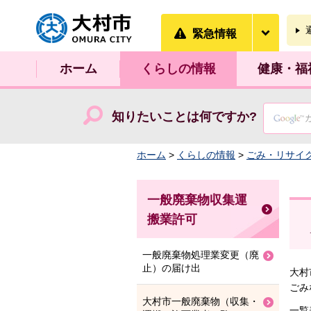
大村市
緊急情
緊急情報
ホーム
くらしの情報
健康・福
知りたいことは何ですか?
ホーム
>
くらしの情報
>
ごみ・リサイ
一般廃棄物収集運
搬業許可
一般廃棄物処理業変更（廃
止）の届け出
大村
ごみ
大村市一般廃棄物（収集・
一覧