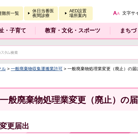
報を開く
休日当番医
AED設置
文字サ
避難所一覧
夜間診療
場所案内
祉・子育て
教育・文化・スポーツ
まちづ
クル
>
一般廃棄物収集運搬業許可
> 一般廃棄物処理業変更（廃止）の届
一般廃棄物処理業変更（廃止）の
変更届出