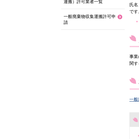
運搬）許可業者一覧
氏名
です
一般廃棄物収集運搬許可申
請
事業
関す
一般