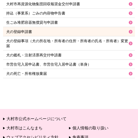
大村市再資源化物集団回収報奨金交付申請書
持込（事業系）ごみの内容物申告書
生ごみ堆肥容器無償貸与申請書
犬の登録申請書
犬の登録事項（犬の所在地・所有者の住所・所有者の氏名・所有者）変更
届
犬の鑑札・注射済票再交付申請書
市営住宅入居申込書、市営住宅入居申込書（単身）
犬の死亡・所有権放棄届
大村市公式ホームページについて
大村市はこんなまち
個人情報の取り扱い
ウェブアクセシビリティ方針
免責事項