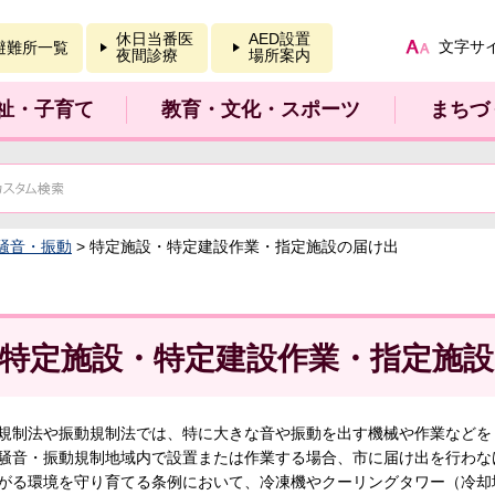
報を開く
休日当番医
AED設置
文字サ
避難所一覧
夜間診療
場所案内
祉・子育て
教育・文化・スポーツ
まちづ
騒音・振動
> 特定施設・特定建設作業・指定施設の届け出
特定施設・特定建設作業・指定施
規制法や振動規制法では、特に大きな音や振動を出す機械や作業などを
騒音・振動規制地域内で設置または作業する場合、市に届け出を行わな
がる環境を守り育てる条例において、冷凍機やクーリングタワー（冷却