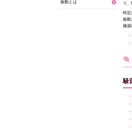
振動とは
り、
特定
振動
施届
騒