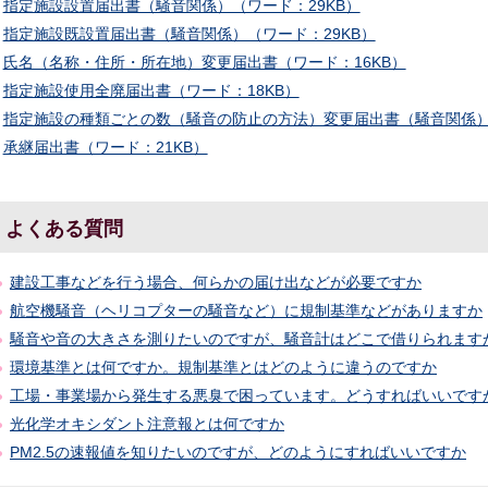
指定施設設置届出書（騒音関係）（ワード：29KB）
指定施設既設置届出書（騒音関係）（ワード：29KB）
氏名（名称・住所・所在地）変更届出書（ワード：16KB）
指定施設使用全廃届出書（ワード：18KB）
指定施設の種類ごとの数（騒音の防止の方法）変更届出書（騒音関係）（
承継届出書（ワード：21KB）
よくある質問
建設工事などを行う場合、何らかの届け出などが必要ですか
航空機騒音（ヘリコプターの騒音など）に規制基準などがありますか
騒音や音の大きさを測りたいのですが、騒音計はどこで借りられます
環境基準とは何ですか。規制基準とはどのように違うのですか
工場・事業場から発生する悪臭で困っています。どうすればいいです
光化学オキシダント注意報とは何ですか
PM2.5の速報値を知りたいのですが、どのようにすればいいですか