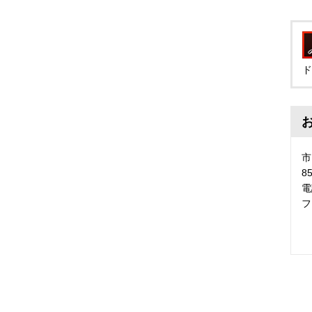
ド
市
8
電
フ