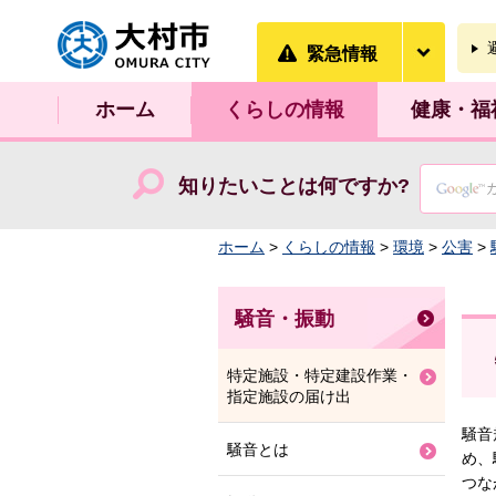
大村市
緊急情
緊急情報
ホーム
くらしの情報
健康・福
知りたいことは何ですか?
ホーム
>
くらしの情報
>
環境
>
公害
>
騒音・振動
特定施設・特定建設作業・
指定施設の届け出
騒音
騒音とは
め、
つな