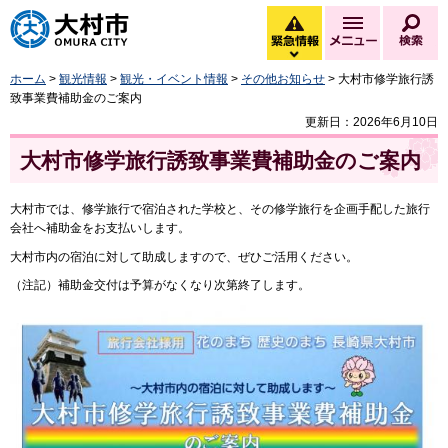
大村市
緊急情報
メニュー
検
緊急情報を開く
ホーム
>
観光情報
>
観光・イベント情報
>
その他お知らせ
> 大村市修学旅行誘
致事業費補助金のご案内
更新日：2026年6月10日
大村市修学旅行誘致事業費補助金のご案内
大村市では、修学旅行で宿泊された学校と、その修学旅行を企画手配した旅行
会社へ補助金をお支払いします。
大村市内の宿泊に対して助成しますので、ぜひご活用ください。
（注記）補助金交付は予算がなくなり次第終了します。