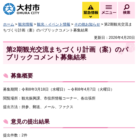
大村市
緊急情報
メニュー
検
緊急情報を開く
ホーム
>
観光情報
>
観光・イベント情報
>
その他お知らせ
> 第2期観光交流ま
ちづくり計画（案）のパブリックコメント募集結果
更新日：2026年4月20日
第2期観光交流まちづくり計画（案）のパ
ブリックコメント募集結果
募集概要
募集期間：令和8年3月18日（水曜日）～令和8年4月7日（火曜日）
閲覧場所：観光振興課、市役所情報コーナー、各出張所
提出方法：持参、郵送、メール、ファクス
意見の提出結果
提出件数：2件