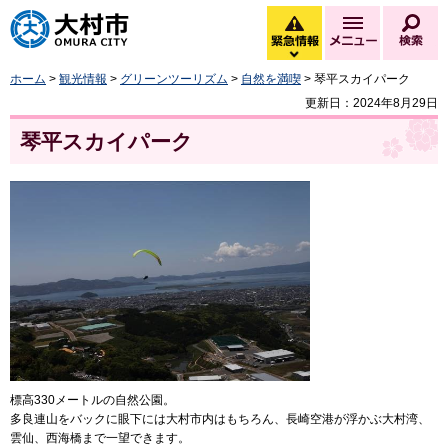
大村市
緊急情報
メニュー
検
緊急情報を開く
ホーム
>
観光情報
>
グリーンツーリズム
>
自然を満喫
> 琴平スカイパーク
更新日：2024年8月29日
琴平スカイパーク
標高330メートルの自然公園。
多良連山をバックに眼下には大村市内はもちろん、長崎空港が浮かぶ大村湾、
雲仙、西海橋まで一望できます。