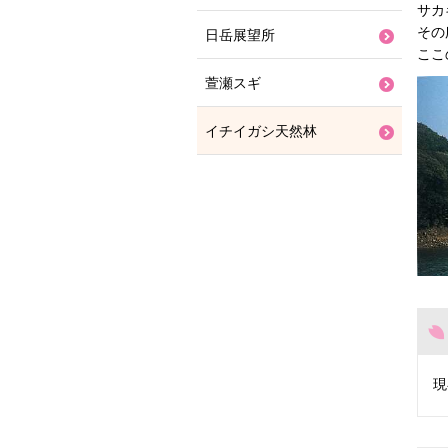
サカ
その
日岳展望所
ここ
萱瀬スギ
イチイガシ天然林
現