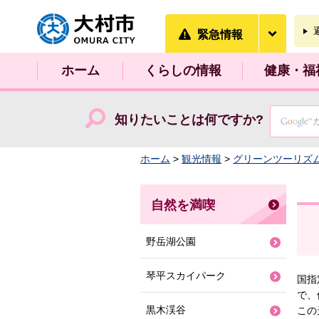
大村市
緊急情
緊急情報
ホーム
くらしの情報
健康・福
知りたいことは何ですか?
ホーム
>
観光情報
>
グリーンツーリズ
自然を満喫
野岳湖公園
琴平スカイパーク
国指
で、
黒木渓谷
この