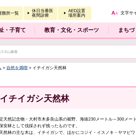
報を開く
休日当番医
AED設置
文字サ
避難所一覧
夜間診療
場所案内
祉・子育て
教育・文化・スポーツ
まちづ
ム
>
自然を満喫
> イチイガシ天然林
イチイガシ天然林
定天然記念物・大村市木多良山系の裾野、海抜230メートル～300メ
保安林として伐採されず残ったものです。
天然林の主な木は、イチイガシで、ほかにコジイ・イスノキ・ヤマビワ