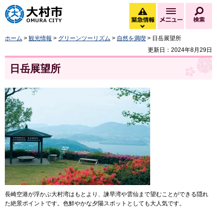
大村市
緊急情報
メニュー
検
緊急情報を開く
ホーム
>
観光情報
>
グリーンツーリズム
>
自然を満喫
> 日岳展望所
更新日：2024年8月29日
日岳展望所
長崎空港が浮かぶ大村湾はもとより、諫早湾や雲仙まで望むことができる隠れ
た絶景ポイントです。色鮮やかな夕陽スポットとしても大人気です。