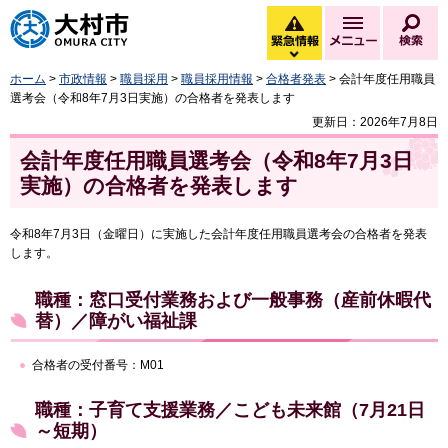
大村市
緊急情報
メニュー
検
緊急情報を開く
ホーム
>
市政情報
>
職員採用
>
職員採用情報
>
合格者発表
> 会計年度任用職員
選考会（令和8年7月3日実施）の合格者を発表します
更新日：2026年7月8日
会計年度任用職員選考会（令和8年7月3日
実施）の合格者を発表します
令和8年7月3日（金曜日）に実施した会計年度任用職員選考会の合格者を発表
します。
職種：窓口受付業務および一般事務（産前休暇代
替）／障がい福祉課
合格者の受付番号：M01
職種：子育て支援業務／こども未来館（7月21日
～短期）