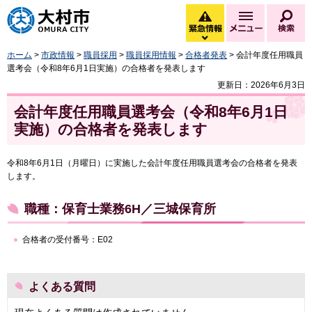
大村市
緊急情報
メニュー
検
緊急情報を開く
ホーム
>
市政情報
>
職員採用
>
職員採用情報
>
合格者発表
> 会計年度任用職員
選考会（令和8年6月1日実施）の合格者を発表します
更新日：2026年6月3日
会計年度任用職員選考会（令和8年6月1日
実施）の合格者を発表します
令和8年6月1日（月曜日）に実施した会計年度任用職員選考会の合格者を発表
します。
職種：保育士業務6H／三城保育所
合格者の受付番号：E02
よくある質問