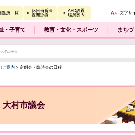
報を開く
休日当番医
AED設置
文字サ
避難所一覧
夜間診療
場所案内
祉・子育て
教育・文化・スポーツ
まちづ
のご案内
> 定例会・臨時会の日程
大村市議会