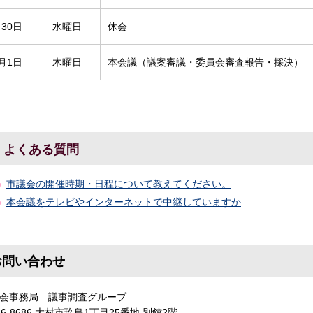
月30日
水曜日
休会
0月1日
木曜日
本会議（議案審議・委員会審査報告・採決）
よくある質問
市議会の開催時期・日程について教えてください。
本会議をテレビやインターネットで中継していますか
お問い合わせ
会事務局 議事調査グループ
56-8686 大村市玖島1丁目25番地 別館2階