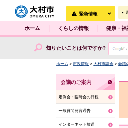
大村市
緊急情
緊急情報
ホーム
くらしの情報
健康・福
知りたいことは何ですか?
ホーム
>
市政情報
>
大村市議会
>
会議
会議のご案内
定例会・臨時会の日程
一般質問発言通告
インターネット放送