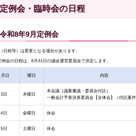
定例会・臨時会の日程
令和8年9月定例会
（日程等）は変更となる場合があります。
定例会の日程は、8月31日の議会運営委員会で決定します。
月日
曜日
内容
本会議（議案審議・委員会付託）
月3日
木曜日
一般会計予算決算委員会【全体会】（付託案件
月4日
金曜日
休会
月5日
土曜日
休会