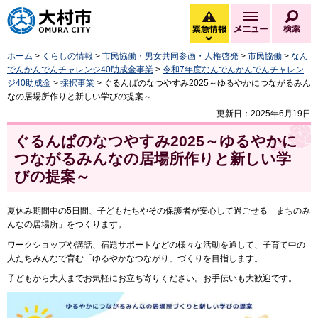
大村市
緊急情報
メニュー
検
緊急情報を開く
ホーム
>
くらしの情報
>
市民協働・男女共同参画・人権啓発
>
市民協働
>
なん
でんかんでんチャレンジ40助成金事業
>
令和7年度なんでんかんでんチャレン
ジ40助成金
>
採択事業
> ぐるんぱのなつやすみ2025～ゆるやかにつながるみん
なの居場所作りと新しい学びの提案～
更新日：2025年6月19日
ぐるんぱのなつやすみ2025～ゆるやかに
つながるみんなの居場所作りと新しい学
びの提案～
夏休み期間中の5日間、子どもたちやその保護者が安心して過ごせる「まちのみ
んなの居場所」をつくります。
ワークショップや講話、宿題サポートなどの様々な活動を通して、子育て中の
人たちみんなで育む「ゆるやかなつながり」づくりを目指します。
子どもから大人までお気軽にお立ち寄りください。お手伝いも大歓迎です。