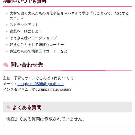
期間中いつでも無料
大村で働く大人たちのお仕事紹介～パネルで学ぶ「しごとって、なにする
の？」～
ストラックアウト
宿題を一緒にしよう
ぞうきん縫いワークショップ
好きなことをして遊ぼうコーナー
身近なもので簡単工作コーナーなど
問い合わせ先
主催：子育てサロンぐるんぱ（代表：中川）
メール：
nonpiyoko0809@gmail.com
インスタグラム：＠gurunpa.natsuyasumi
よくある質問
現在よくある質問は作成されていません。