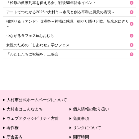
「松原の救護列車を伝える会」戦後80年祈念イベント
アートでつながる2025in大村市～市民と創る平和と風景の表現～
稲刈り＆（アンド）収穫祭～神様に感謝、稲刈り踊りと歌、新米おにぎり
～
つながる食フェスinおおむら
女性のための「しあわせ」学びフェス
「わたしたちに祝福を」上映会
大村市公式ホームページについて
大村市はこんなまち
個人情報の取り扱い
ウェブアクセシビリティ方針
免責事項
著作権
リンクについて
庁舎案内
開庁時間