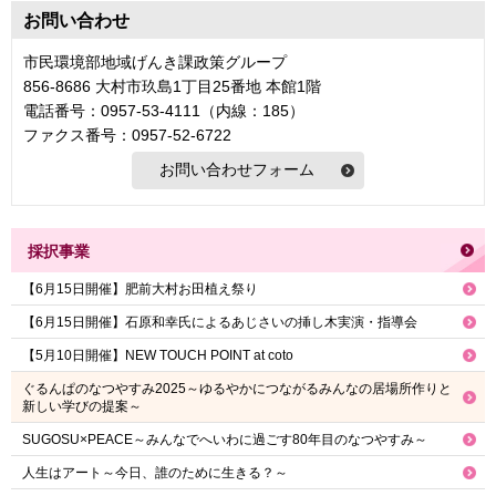
お問い合わせ
市民環境部地域げんき課政策グループ
856-8686 大村市玖島1丁目25番地 本館1階
電話番号：0957-53-4111（内線：185）
ファクス番号：0957-52-6722
採択事業
【6月15日開催】肥前大村お田植え祭り
【6月15日開催】石原和幸氏によるあじさいの挿し木実演・指導会
【5月10日開催】NEW TOUCH POINT at coto
ぐるんぱのなつやすみ2025～ゆるやかにつながるみんなの居場所作りと
新しい学びの提案～
SUGOSU×PEACE～みんなでへいわに過ごす80年目のなつやすみ～
人生はアート～今日、誰のために生きる？～