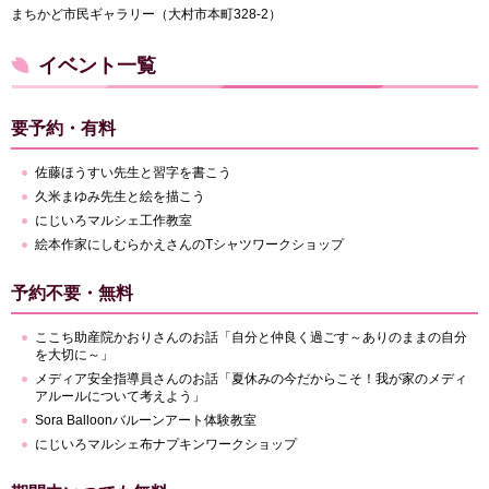
まちかど市民ギャラリー（大村市本町328-2）
イベント一覧
要予約・有料
佐藤ほうすい先生と習字を書こう
久米まゆみ先生と絵を描こう
にじいろマルシェ工作教室
絵本作家にしむらかえさんのTシャツワークショップ
予約不要・無料
ここち助産院かおりさんのお話「自分と仲良く過ごす～ありのままの自分
を大切に～」
メディア安全指導員さんのお話「夏休みの今だからこそ！我が家のメディ
アルールについて考えよう」
Sora Balloonバルーンアート体験教室
にじいろマルシェ布ナプキンワークショップ