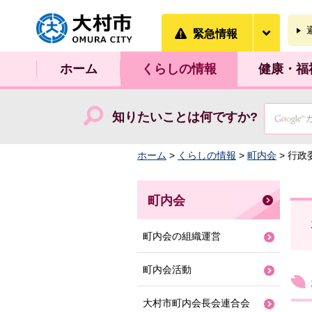
大村市
緊急情
緊急情報
ホーム
くらしの情報
健康・福
知りたいことは何ですか?
ホーム
>
くらしの情報
>
町内会
> 行政
町内会
町内会の組織運営
町内会活動
大村市町内会長会連合会