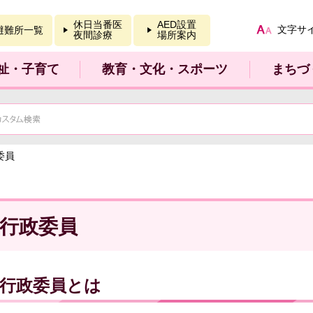
報を開く
休日当番医
AED設置
文字サ
避難所一覧
夜間診療
場所案内
祉・子育て
教育・文化・スポーツ
まちづ
委員
行政委員
行政委員とは