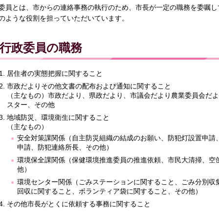
委員とは、市からの連絡事務の執行のため、市長が一定の職務を委嘱し
のような役割を担っていただいています。
行政委員の職務
居住者の実態把握に関すること
市政だよりその他文書の配布および通知に関すること
（主なもの）市政だより、県政だより、市議会だより農業委員会だよ
スター、その他
地域防災、環境衛生に関すること
（主なもの）
安全対策課関係（自主防災組織の結成のお願い、防犯灯設置申請
申請、防犯連絡所長、その他）
環境保全課関係（保健環境推進委員の推進依頼、市民大清掃、空
他）
環境センター関係（ごみステーションに関すること、ごみ分別収
回収に関すること、ボランティア袋に関すること、その他）
その他市長がとくに依頼する事務に関すること