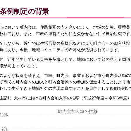
条例制定の背景
市において町内会は、住民相互の支え合いにより、地域の防災、環境美
われており、また、市政の運営のためにも欠かせない住民自治組織です
かしながら、近年では生活形態の多様化などにより町内会への加入状況
向にあり、今後、地域コミュニティの希薄化が危惧されています。
方、近年発生している災害を契機として、地域において顔の見える関係
識が高まっています。
のような状況を踏まえ、市民、町内会、事業者および市が町内会活動の
て市民の町内会への加入と町内会活動への参加を促進することにより地
心して生活できる地域社会の実現に資することを目的として条例を制定
注記1）大村市における町内会加入率の推移（平成27年度～令和6年度