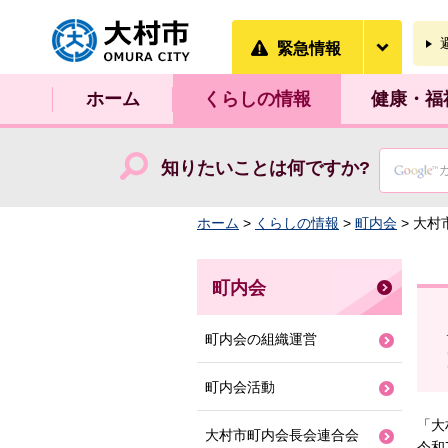
大村市
緊急情
緊急情報
ホーム
くらしの情報
健康・福
知りたいことは何ですか?
ホーム
>
くらしの情報
>
町内会
> 大
町内会
町内会の組織運営
町内会活動
「大
大村市町内会長会連合会
令和