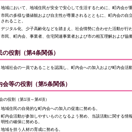
地域において、地域住民が安全で安心して生活するために、町内会が
市民の多様な価値観および自主性が尊重されるとともに、町内会の自
されること。
デジタル化、少子高齢化などを踏まえ、社会情勢に合わせた活動が行
市民、町内会、事業者、住宅関連事業者および市の相互理解および協
民の役割（第4条関係）
地域社会の一員であることを認識し、町内会への加入および町内会活
内会等の役割（第5条関係）
会の役割（第1項～第4項）
地域住民の自発的な町内会への加入の促進に努める。
町内会活動が参加しやすいものとなるよう努め、当該活動に関する情
明性の確保に努める。
地域を担う人材の育成に努める。