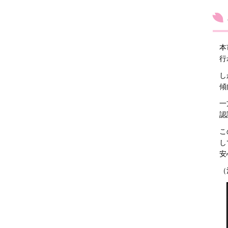
本
行
し
傾
一
認
こ
し
安
（