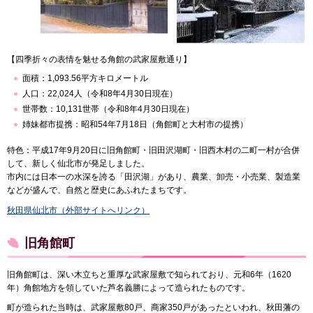
【四季折々の表情を魅せる角館の武家屋敷通り】
面積：1,093.56平方キロメートル
人口：22,024人（令和8年4月30日現在）
世帯数：10,131世帯（令和8年4月30日現在）
姉妹都市提携：昭和54年7月18日（角館町と大村市の提携）
特色：平成17年9月20日に旧角館町・旧田沢湖町・旧西木村の二町一村が合併
して、新しく仙北市が発足しました。
市内には日本一の水深を誇る「田沢湖」があり、農業、卸売・小売業、製造業
などが盛んで、自然と歴史にあふれたまちです。
秋田県仙北市（外部サイトへリンク）
旧角館町
旧角館町は、深い木立ちと重厚な武家屋敷で知られており、元和6年（1620
年）角館地方を領していた芦名義勝によって造られたものです。
町が造られた当時は、武家屋敷80戸、商家350戸があったといわれ、秋田藩の