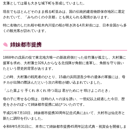
支藩としては最も大きな城下町を形成していました。
現在でもほとんどそのまま残る町並みは、国の伝統的建造物群保存地区に選定
されていて、「みちのくの小京都」とも例えられる風情があります。
特に名物のしだれ桜や桧木内川堤の桜が咲き誇る4月末頃には、日本全国から多
くの観光客が訪れています。
姉妹都市提携
1868年の戊辰の役で東北地方唯一の新政府側だった佐竹藩が孤立し、大村藩に
援軍を求め、大村藩士326人からなる北伐隊が角館に進軍し、角館を守り抜い
たという歴史的背景があります。
この時、大村藩の戦死者のひとり、15歳の浜田謹吾少年の遺体の軍服には、母
チカが出陣の際詠んだという次の和歌が縫い込まれていました。
「ふた葉より 手くれ 水くれ 待つ花は 君がためにそ 咲けよこのとき」
母の子に寄せる心情は、往時の人々の涙を誘い、一世紀以上経過した今日、歴
史をさかのぼって姉妹都市提携に結びついたのです。
平成21年7月10日、姉妹都市提携30周年記念式典において、大村市は仙北市と
新たに調印を行いました。
令和6年5月31日に、本市にて姉妹都市提携45周年記念式典・祝賀会を開催しま