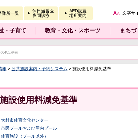
報を開く
休日当番医
AED設置
文字サ
避難所一覧
夜間診療
場所案内
祉・子育て
教育・文化・スポーツ
まちづ
情報
>
公共施設案内・予約システム
> 施設使用料減免基準
施設使用料減免基準
大村市体育文化センター
市民プールおよび屋内プール
体育施設（プール以外）