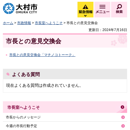
大村市
緊急情報
メニュー
検
緊急情報を開く
ホーム
>
市政情報
>
市長室へようこそ
> 市長との意見交換会
更新日：2024年7月16日
市長との意見交換会
市長との意見交換会「マチノコトーーク」
よくある質問
現在よくある質問は作成されていません。
市長室へようこそ
市長からのメッセージ
今週の市長行動予定