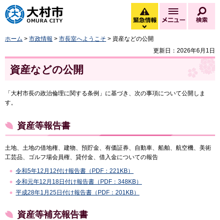
大村市
緊急情報
メニュー
検
緊急情報を開く
ホーム
>
市政情報
>
市長室へようこそ
> 資産などの公開
更新日：2026年6月1日
資産などの公開
「大村市長の政治倫理に関する条例」に基づき、次の事項について公開しま
す。
資産等報告書
土地、土地の借地権、建物、預貯金、有価証券、自動車、船舶、航空機、美術
工芸品、ゴルフ場会員権、貸付金、借入金についての報告
令和5年12月12付け報告書（PDF：221KB）
令和元年12月18日付け報告書（PDF：348KB）
平成28年1月25日付け報告書（PDF：201KB）
資産等補充報告書