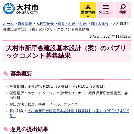
大村市
緊急情報
メニュー
検
緊急情報を開く
ホーム
>
市政情報
>
大村市紹介
>
施策・計画
>
計画
>
市庁舎建設
> 大村市新庁
舎建設基本設計（案）のパブリックコメント募集結果
更新日：2024年11月12日
大村市新庁舎建設基本設計（案）のパブリ
ックコメント募集結果
募集概要
募集期間：令和6年8月20日（火曜日）～9月10日（火曜日）
閲覧場所：市ホームページ、市政情報コーナー、総務課新庁舎整備室、各
出張所
提出方法：郵送、持参、メール、ファクス
募集対象：
大村市新庁舎建設基本設計書【概要版】（案）（PDF：7,438K
B）
意見の提出結果