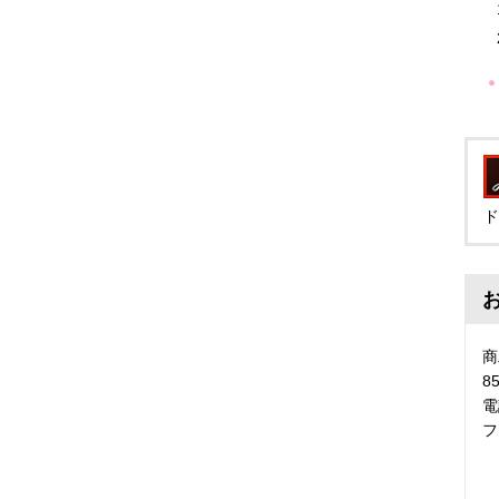
ド
商
8
電
フ