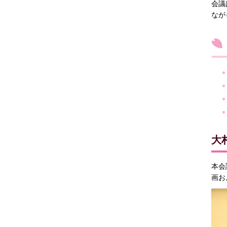
会議
なが
大
本会
画お