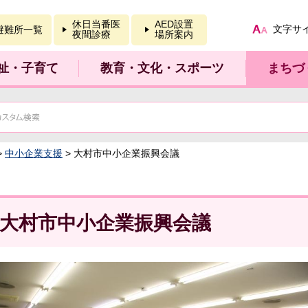
報を開く
休日当番医
AED設置
文字サ
避難所一覧
夜間診療
場所案内
祉・子育て
教育・文化・スポーツ
まちづ
>
中小企業支援
> 大村市中小企業振興会議
大村市中小企業振興会議