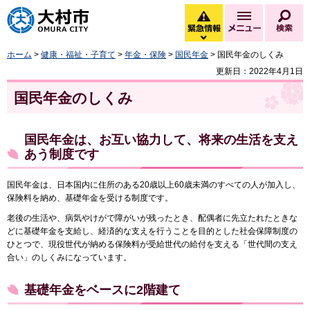
大村市
緊急情報
メニュー
検
緊急情報を開く
ホーム
>
健康・福祉・子育て
>
年金・保険
>
国民年金
> 国民年金のしくみ
更新日：2022年4月1日
国民年金のしくみ
国民年金は、お互い協力して、将来の生活を支え
あう制度です
国民年金は、日本国内に住所のある20歳以上60歳未満のすべての人が加入し、
保険料を納め、基礎年金を受ける制度です。
老後の生活や、病気やけがで障がいが残ったとき、配偶者に先立たれたときな
どに基礎年金を支給し、経済的な支えを行うことを目的とした社会保障制度の
ひとつで、現役世代が納める保険料が受給世代の給付を支える「世代間の支え
合い」のしくみになっています。
基礎年金をベースに2階建て