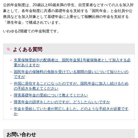
公的年金制度は、20歳以上60歳未満の学生、自営業者などすべての人を加入対
象として、各年金制度に共通の基礎年金を支給する「国民年金」と会社員や公
務員などを加入対象として基礎年金に上乗せして報酬比例の年金を支給する
「厚生年金」で構成されています。
いわゆる2階建ての年金制度です。
よくある質問
失業保険受給中の配偶者は、国民年金第1号被保険者として加入する必
要がありますか
国民年金の保険料の免除を受けている期間の扱いについて知りたいの
ですが
外国に居住することになったのですが、国民年金に加入し続けるため
の手続きを教えてください
障害基礎年金の受給について教えてください
障害年金の請求をしたいのですが、どうしたらいいですか
年金を受給していた者が死亡しました。どのような手続きが必要です
か
お問い合わせ