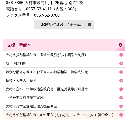
856-8686 大村市玖島1丁目25番地 別館4階
電話番号：0957-53-4111（内線：363）
ファクス番号：0957-52-9700
支援・手続き
大村市貸与型奨学金（返還の義務がある奨学金制度）
就学援助制度
特別な配慮を要するお子さんの就学相談・就学先決定
転校・入学の手続き
大村市立小・中学校指定校変更・区域外就学許可基準
中学校卒業程度認定試験
大村市奨学金返還定住支援補助金
大村市給付型奨学金【∞MURA（おおむら）ミライno（の）奨学金）】