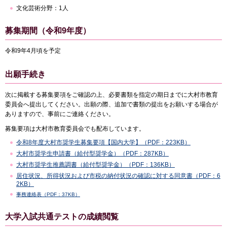
文化芸術分野：1人
募集期間（令和9年度）
令和9年4月頃を予定
出願手続き
次に掲載する募集要項をご確認の上、必要書類を指定の期日までに大村市教育
委員会へ提出してください。出願の際、追加で書類の提出をお願いする場合が
ありますので、事前にご連絡ください。
募集要項は大村市教育委員会でも配布しています。
令和8年度大村市奨学生募集要項【国内大学】（PDF：223KB）
大村市奨学生申請書（給付型奨学金）（PDF：287KB）
大村市奨学生推薦調書（給付型奨学金）（PDF：136KB）
居住状況、所得状況および市税の納付状況の確認に対する同意書（PDF：6
2KB）
事務連絡表（PDF：37KB）
大学入試共通テストの成績閲覧