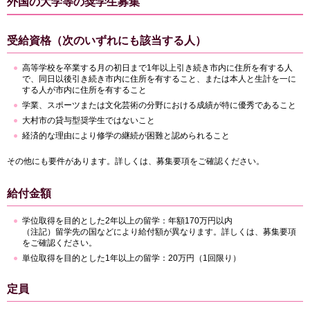
外国の大学等の奨学生募集
受給資格（次のいずれにも該当する人）
高等学校を卒業する月の初日まで1年以上引き続き市内に住所を有する人
で、同日以後引き続き市内に住所を有すること、または本人と生計を一に
する人が市内に住所を有すること
学業、スポーツまたは文化芸術の分野における成績が特に優秀であること
大村市の貸与型奨学生ではないこと
経済的な理由により修学の継続が困難と認められること
その他にも要件があります。詳しくは、募集要項をご確認ください。
給付金額
学位取得を目的とした2年以上の留学：年額170万円以内
（注記）留学先の国などにより給付額が異なります。詳しくは、募集要項
をご確認ください。
単位取得を目的とした1年以上の留学：20万円（1回限り）
定員