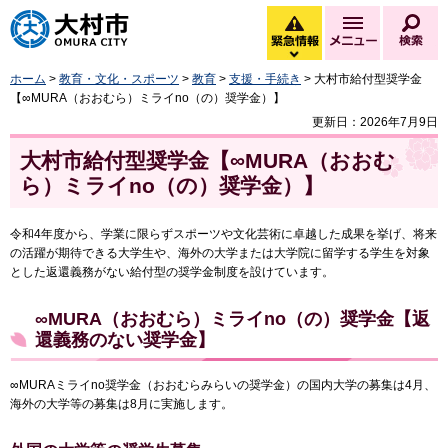
大村市
緊急情報
メニュー
検
緊急情報を開く
ホーム
>
教育・文化・スポーツ
>
教育
>
支援・手続き
> 大村市給付型奨学金
【∞MURA（おおむら）ミライno（の）奨学金）】
更新日：2026年7月9日
大村市給付型奨学金【∞MURA（おおむ
ら）ミライno（の）奨学金）】
令和4年度から、学業に限らずスポーツや文化芸術に卓越した成果を挙げ、将来
の活躍が期待できる大学生や、海外の大学または大学院に留学する学生を対象
とした返還義務がない給付型の奨学金制度を設けています。
∞MURA（おおむら）ミライno（の）奨学金【返
還義務のない奨学金】
∞MURAミライno奨学金（おおむらみらいの奨学金）の国内大学の募集は4月、
海外の大学等の募集は8月に実施します。