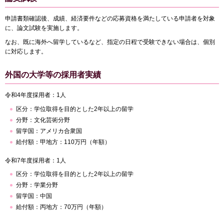
申請書類確認後、成績、経済要件などの応募資格を満たしている申請者を対象
に、論文試験を実施します。
なお、既に海外へ留学しているなど、指定の日程で受験できない場合は、個別
に対応します。
外国の大学等の採用者実績
令和4年度採用者：1人
区分：学位取得を目的とした2年以上の留学
分野：文化芸術分野
留学国：アメリカ合衆国
給付額：甲地方：110万円（年額）
令和7年度採用者：1人
区分：学位取得を目的とした2年以上の留学
分野：学業分野
留学国：中国
給付額：丙地方：70万円（年額）