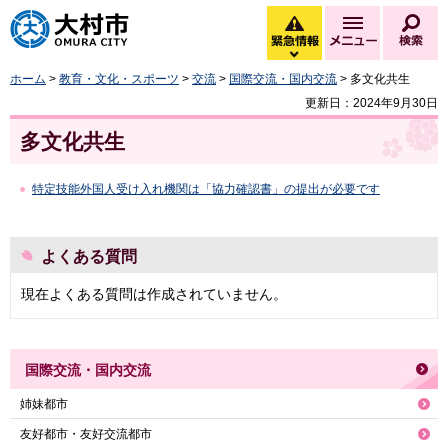
大村市
緊急情報
メニュー
検
緊急情報を開く
ホーム
>
教育・文化・スポーツ
>
交流
>
国際交流・国内交流
> 多文化共生
更新日：2024年9月30日
多文化共生
特定技能外国人受け入れ機関は「協力確認書」の提出が必要です
よくある質問
現在よくある質問は作成されていません。
国際交流・国内交流
姉妹都市
友好都市・友好交流都市