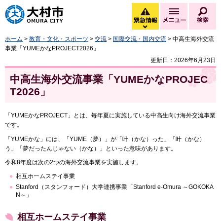
大村市
緊急情報
メニュー
検
緊急情報を開く
ホーム
>
教育・文化・スポーツ
>
交流
>
国際交流・国内交流
> 中高生海外交流
事業「YUMEかなPROJECT2026」
更新日：2026年6月23日
中高生海外交流事業「YUMEかなPROJEC
T2026」
「YUMEかなPROJECT」とは、毎年夏に実施している中高生向け海外交流事業
です。
「YUMEかな」には、「YUME（夢）」が「叶（かな）った」「叶（かな）
う」「夢だったんじゃない（かな）」といった意味があります。
令和8年度は次の2つの海外交流事業を実施します。
相互ホームステイ事業
Stanford（スタンフォード）大学連携事業「Stanford e-Omura ～GOKOKA
N～」
相互ホームステイ事業