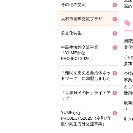
その他の交流
深め
大村市国際交流プラザ
多文化共生
国際
文化
中高生海外交流事業
「YUMEかな
その
PROJECT2026」
参加
「難民を支える自治体ネッ
今後
トワーク」に加盟しました
事業
とし
「世界難民の日」ライトア
活用
ップ
最新
せし
YUMEかな
PROJECTS2025（令和7年
引き
度中高生海外交流事業）