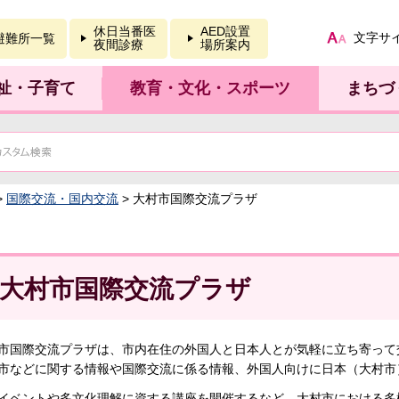
報を開く
休日当番医
AED設置
文字サ
避難所一覧
夜間診療
場所案内
祉・子育て
教育・文化・スポーツ
まちづ
>
国際交流・国内交流
> 大村市国際交流プラザ
大村市国際交流プラザ
市国際交流プラザは、市内在住の外国人と日本人とが気軽に立ち寄って
市などに関する情報や国際交流に係る情報、外国人向けに日本（大村市
イベントや多文化理解に資する講座を開催するなど、大村市における多