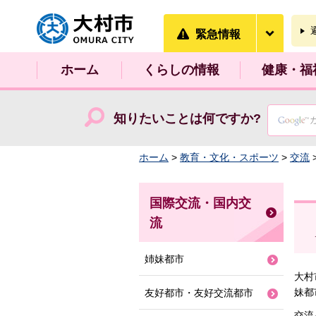
大村市
緊急情
緊急情報
ホーム
くらしの情報
健康・福
知りたいことは何ですか?
ホーム
>
教育・文化・スポーツ
>
交流
国際交流・国内交
流
姉妹都市
大村
妹都
友好都市・友好交流都市
交流