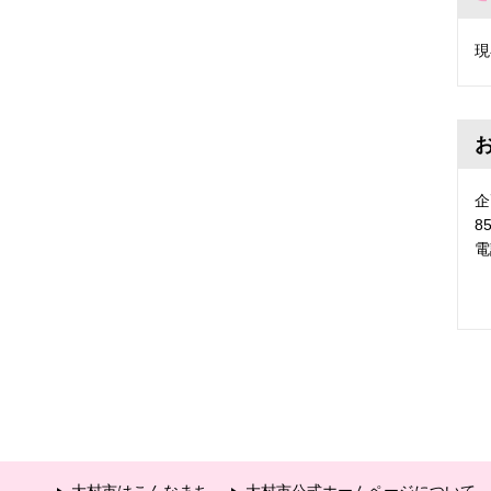
現
企
8
電