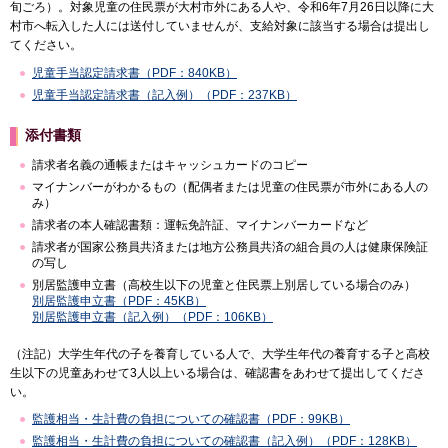
旬ごろ）。対象児童の住民票が大村市外にある人や、令和6年7月26日以降に大
村市へ転入した人には送付していませんが、支給対象に該当する場合は提出し
てください。
児童手当認定請求書（PDF：840KB）
児童手当認定請求書（記入例）（PDF：237KB）
添付書類
請求者名義の通帳またはキャッシュカードのコピー
マイナンバーがわかるもの（配偶者または児童の住民票が市外にある人の
み）
請求者の本人確認書類：運転免許証、マイナンバーカードなど
請求者が国家公務員共済または地方公務員共済の組合員の人は健康保険証
の写し
別居監護申立書（高校生以下の児童と住民票上別居している場合のみ）
別居監護申立書（PDF：45KB）
別居監護申立書（記入例）（PDF：106KB）
（注記）大学生年代の子を養育している人で、大学生年代の養育する子と高校
生以下の児童あわせて3人以上いる場合は、確認書をあわせて提出してくださ
い。
監護相当・生計費の負担についての確認書（PDF：99KB）
監護相当・生計費の負担についての確認書（記入例）（PDF：128KB）