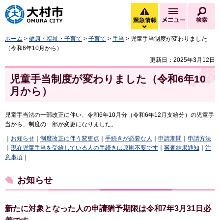
大村市
緊急情報
メニュー
検
緊急情報を開く
ホーム
>
健康・福祉・子育て
>
子育て
>
手当
> 児童手当制度が変わりました
（令和6年10月から）
更新日：2025年3月12日
児童手当制度が変わりました（令和6年10
月から）
児童手当法の一部改正に伴い、令和6年10月分（令和6年12月支給分）の児童手
当から、制度の一部が変更になりました。
｜
お知らせ
｜
制度改正に伴う
変更点
｜
手続きが必要な人
｜
申請期間
｜
申請方法
｜
現在児童手当を受給している人の手続きは原則不要です
｜
審査結果通知
｜
注
意事項
｜
お知らせ
新たに対象となった人の申請猶予期限は令和7年3月31日必