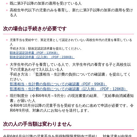
既に第3子以降の加算の適用を受けている人
高校生年代以下の児童のみを養育し、新たに第3子以降の加算の適用を受け
る人
次の場合は手続きが必要です
児童手当を受給中で、算定児童として認定されていない高校生年代の児童を養育している
人
手続き方法：額改定認定請求書を提出してください。
額改定認定請求書（PDF：135KB）
額改定認定請求書（記入例）（PDF：238KB）
大学生年代の子を養育している人で、大学生年代の養育する子と高校生以
下の児童あわせて3人以上いる人
手続き方法：「監護相当・生計費の負担についての確認書」を提出してく
ださい。
監護相当・生計費の負担についての確認書（PDF：99KB）
監護相当・生計費の負担についての確認書（記入例）（PDF：128KB）
現行制度分（令和6年6月～9月分）の現況審査の結果、「支給事由消滅通知
書」が届いた人
令和6年10月分以降の児童手当を受給するために改めて申請が必要です。令
和6年9月頃、対象の人にお知らせを送付します。
次の人の手当額は変わりません
令和6年6月分以降の児童手当を所得制限限度額内で受給し、対象児童が中学生