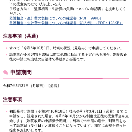
下の児童あわせて3人以上いる人
手続き方法：「監護相当・生計費の負担についての確認書」を提出してく
ださい。
監護相当・生計費の負担についての確認書（PDF：99KB）
監護相当・生計費の負担についての確認書（記入例）（PDF：128KB）
注意事項（共通）
すべて「令和6年10月1日」時点の状況（見込み）で申請してください。
請求者が令和6年9月30日以前に他市に転出する予定がある場合、制度改正
後の申請は転出後の自治体で手続きが必要です。
申請期間
令和7年3月31日（月曜日）【必着】
注意事項
初回受付け期限（令和6年10月18日）後も令和7年3月31日（必着）までに
申請をし、認定された場合、令和6年10月分から制度改正後の児童手当を支
給します（制度改正の申請猶予期間）。郵送での申請の場合、到達日をも
って請求日（受付日）と取扱うことになっています。期間に余裕を持った
提出をお願いします。