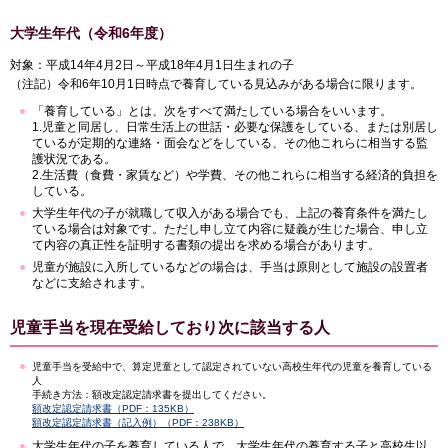
大学生年代（令和6年度）
対象：平成14年4月2日～平成18年4月1日生まれの子
（注記）令和6年10月1日時点で養育している見込みがある場合に限ります。
「養育している」とは、次をすべて満たしている場合をいいます。
1.児童と同居し、日常生活上の世話・必要な保護をしている、または別居し
ているが定期的な連絡・面会などをしている、その他これらに相当する監
護状況である。
2.生活費（食費・家賃など）や学費、その他これらに相当する経済的負担を
している。
大学生年代の子が就職して収入がある場合でも、上記の養育条件を満たし
ている場合は対象です。ただし申し立て内容に疑義が生じた場合、申し立
て内容の真正性を証明する書類の提出を求める場合があります。
児童が施設に入所しているなどの場合は、手当は原則として施設の設置者
などに支給されます。
児童手当を現在受給しており次に該当する人
児童手当を受給中で、算定児童として認定されていない高校生年代の児童を養育している
人
手続き方法：額改定認定請求書を提出してください。
額改定認定請求書（PDF：135KB）
額改定認定請求書（記入例）（PDF：238KB）
大学生年代の子を養育している人で、大学生年代の養育する子と高校生以