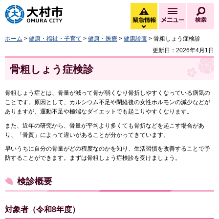
大村市
緊急情報
メニュー
検
緊急情報を開く
ホーム
>
健康・福祉・子育て
>
健康・医療
>
健康診査
> 骨粗しょう症検診
更新日：2026年4月1日
骨粗しょう症検診
骨粗しょう症とは、骨量が減って骨が弱くなり骨折しやすくなっている病気の
ことです。原因として、カルシウム不足や閉経後の女性ホルモンの減少などが
ありますが、運動不足や極端なダイエットでも起こりやすくなります。
また、近年の研究から、骨量が平均より多くても骨折などを起こす場合があ
り、「骨質」によって違いがあることが分かってきています。
早いうちに自分の骨量がどの程度なのかを知り、生活習慣を改善することで予
防することができます。まずは骨粗しょう症検診を受けましょう。
検診概要
対象者（令和8年度）