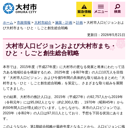
大村市
緊急情報
メニュー
検
緊急情報を開く
ホーム
>
市政情報
>
大村市紹介
>
施策・計画
>
計画
> 大村市人口ビジョンおよ
び大村市まち・ひと・しごと創生総合戦略
更新日：2026年5月21日
大村市人口ビジョンおよび大村市まち・
ひと・しごと創生総合戦略
本市では、2015年度（平成27年度）に大村市の更なる発展と将来にわたって活
力ある地域社会を構築するため、2025年度（令和7年度）の人口10万人を目指
す「大村市人口ビジョン」および今後5年間の具体的な取り組みをまとめた「大
村市まち・ひと・しごと創生総合戦略」を策定し、さまざまな取り組みを展開
してきました。
その結果、大村市の推計人口は、2015年（平成27年）の92,757人から2019年
（令和元年）には95,062人となり（約2,300人増）、1970年（昭和45年）から
約50年間人口が増え続けています。しかしながら、本市の人口ビジョンでは、
2020年（令和2年）の人口は97,011人としており、予想を下回る状況にありま
す。
このようななか、第1期総合戦略が最終年度となることから、人口ビジョンに掲