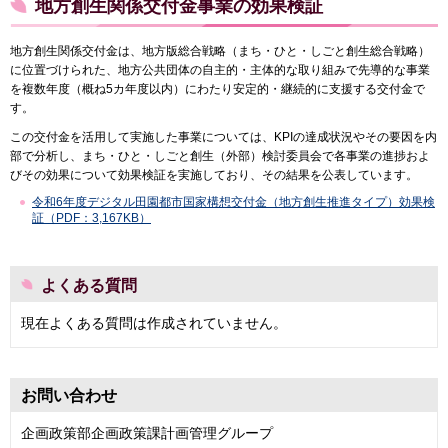
地方創生関係交付金事業の効果検証
地方創生関係交付金は、地方版総合戦略（まち・ひと・しごと創生総合戦略）
に位置づけられた、地方公共団体の自主的・主体的な取り組みで先導的な事業
を複数年度（概ね5カ年度以内）にわたり安定的・継続的に支援する交付金で
す。
この交付金を活用して実施した事業については、KPIの達成状況やその要因を内
部で分析し、まち・ひと・しごと創生（外部）検討委員会で各事業の進捗およ
びその効果について効果検証を実施しており、その結果を公表しています。
令和6年度デジタル田園都市国家構想交付金（地方創生推進タイプ）効果検
証（PDF：3,167KB）
よくある質問
現在よくある質問は作成されていません。
お問い合わせ
企画政策部企画政策課計画管理グループ