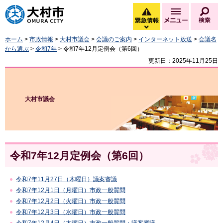
大村市
緊急情報
メニュー
検
緊急情報を開く
ホーム
>
市政情報
>
大村市議会
>
会議のご案内
>
インターネット放送
>
会議名
から選ぶ
>
令和7年
> 令和7年12月定例会（第6回）
更新日：2025年11月25日
大村市議会
令和7年12月定例会（第6回）
令和7年11月27日（木曜日）議案審議
令和7年12月1日（月曜日）市政一般質問
令和7年12月2日（火曜日）市政一般質問
令和7年12月3日（水曜日）市政一般質問