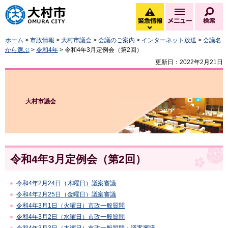
大村市
緊急情報
メニュー
検
緊急情報を開く
ホーム
>
市政情報
>
大村市議会
>
会議のご案内
>
インターネット放送
>
会議名
から選ぶ
>
令和4年
> 令和4年3月定例会（第2回）
更新日：2022年2月21日
大村市議会
令和4年3月定例会（第2回）
令和4年2月24日（木曜日）議案審議
令和4年2月25日（金曜日）議案審議
令和4年3月1日（火曜日）市政一般質問
令和4年3月2日（水曜日）市政一般質問