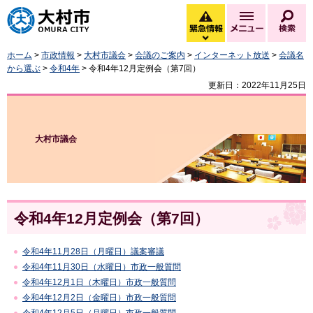
大村市
緊急情報
メニュー
検
緊急情報を開く
ホーム
>
市政情報
>
大村市議会
>
会議のご案内
>
インターネット放送
>
会議名
から選ぶ
>
令和4年
> 令和4年12月定例会（第7回）
更新日：2022年11月25日
大村市議会
令和4年12月定例会（第7回）
令和4年11月28日（月曜日）議案審議
令和4年11月30日（水曜日）市政一般質問
令和4年12月1日（木曜日）市政一般質問
令和4年12月2日（金曜日）市政一般質問