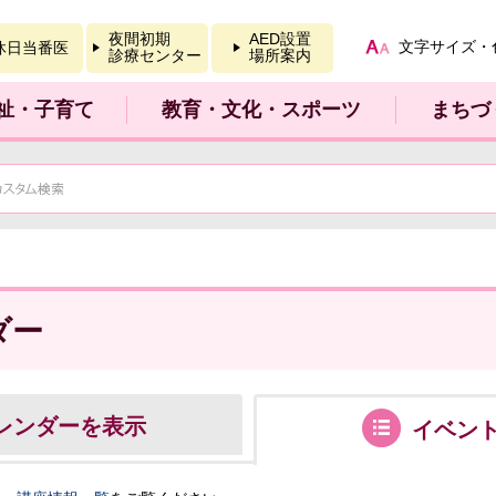
報を開く
夜間初期
AED設置
文字サイズ・
休日当番医
診療センター
場所案内
祉・子育て
教育・文化・スポーツ
まちづ
ダー
レンダーを表示
イベン