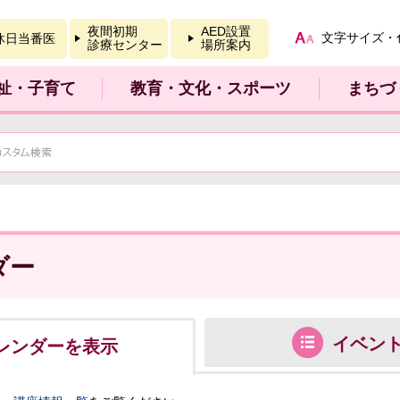
報を開く
夜間初期
AED設置
文字サイズ・
休日当番医
診療センター
場所案内
祉・子育て
教育・文化・スポーツ
まちづ
ダー
イベン
レンダーを表示