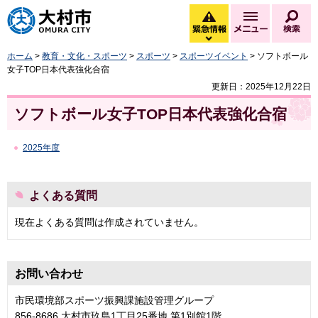
大村市
緊急情報
メニュー
検
緊急情報を開く
ホーム
>
教育・文化・スポーツ
>
スポーツ
>
スポーツイベント
> ソフトボール
女子TOP日本代表強化合宿
更新日：2025年12月22日
ソフトボール女子TOP日本代表強化合宿
2025年度
よくある質問
現在よくある質問は作成されていません。
お問い合わせ
市民環境部スポーツ振興課施設管理グループ
856-8686 大村市玖島1丁目25番地 第1別館1階