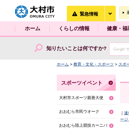
大村市
緊急情
緊急情報
ホーム
くらしの情報
健康・福
知りたいことは何ですか?
ホーム
>
教育・文化・スポーツ
>
スポ
スポーツイベント
大村市スポーツ親善大使
おおむら市民ウオーク
｜
速
ージ
おおむら陸上競技カーニバ