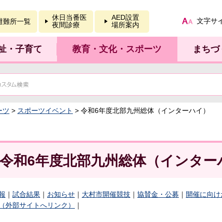
報を開く
休日当番医
AED設置
文字サ
避難所一覧
夜間診療
場所案内
祉・子育て
教育・文化・スポーツ
まちづ
ーツ
>
スポーツイベント
> 令和6年度北部九州総体（インターハイ）
令和6年度北部九州総体（インター
報
｜
試合結果
｜
お知らせ
｜
大村市開催競技
｜
協賛金・公募
｜
開催に向け
（外部サイトへリンク）
｜