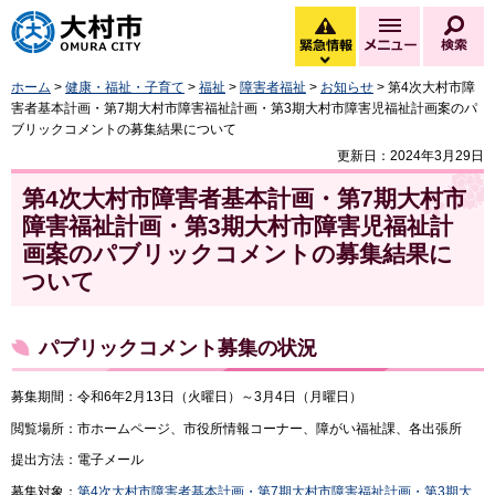
大村市
緊急情報
メニュー
検
緊急情報を開く
ホーム
>
健康・福祉・子育て
>
福祉
>
障害者福祉
>
お知らせ
> 第4次大村市障
害者基本計画・第7期大村市障害福祉計画・第3期大村市障害児福祉計画案のパ
ブリックコメントの募集結果について
更新日：2024年3月29日
第4次大村市障害者基本計画・第7期大村市
障害福祉計画・第3期大村市障害児福祉計
画案のパブリックコメントの募集結果に
ついて
パブリックコメント募集の状況
募集期間：令和6年2月13日（火曜日）～3月4日（月曜日）
閲覧場所：市ホームページ、市役所情報コーナー、障がい福祉課、各出張所
提出方法：電子メール
募集対象：
第4次大村市障害者基本計画・第7期大村市障害福祉計画・第3期大