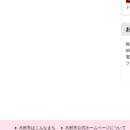
ド
商
8
電
フ
大村市はこんなまち
大村市公式ホームページについて