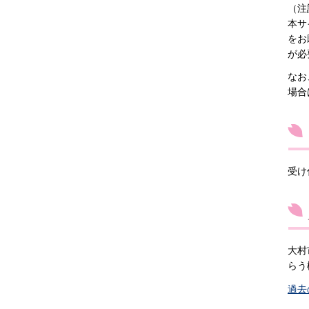
（注
本サ
をお
が必
なお
場合
受け
大村
らう
過去