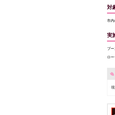
対
市内
実
ブー
ロー
現