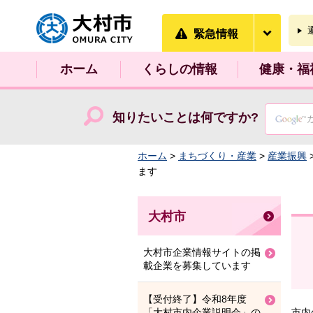
大村市
緊急情
緊急情報
ホーム
くらしの情報
健康・福
知りたいことは何ですか?
ホーム
>
まちづくり・産業
>
産業振興
ます
大村市
大村市企業情報サイトの掲
載企業を募集しています
【受付終了】令和8年度
「大村市内企業説明会」の
市内