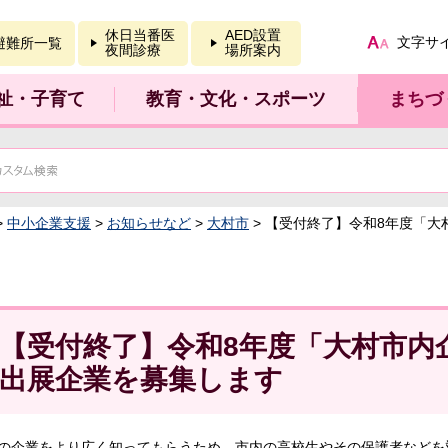
報を開く
休日当番医
AED設置
文字サ
避難所一覧
夜間診療
場所案内
祉・子育て
教育・文化・スポーツ
まちづ
>
中小企業支援
>
お知らせなど
>
大村市
> 【受付終了】令和8年度「
【受付終了】令和8年度「大村市内
出展企業を募集します
の企業をより広く知ってもらうため、市内の高校生やその保護者などを