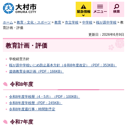
大村市
緊急情報
メニュー
検
緊急情報を開く
ホーム
>
教育・文化・スポーツ
>
教育
>
市立学校
>
中学校
>
桜が原中学校
> 教
育計画・評価
更新日：2026年6月9日
教育計画・評価
学校経営方針
桜が原中学校いじめ防止基本方針（令和8年度改定）（PDF：353KB）
道徳教育全体計画（PDF：166KB）
令和8年度
令和8年度学校暦（4・5月）（PDF：100KB）
令和8年度学校暦（PDF：245KB）
令和8年度週行事・時間割予定
令和7年度