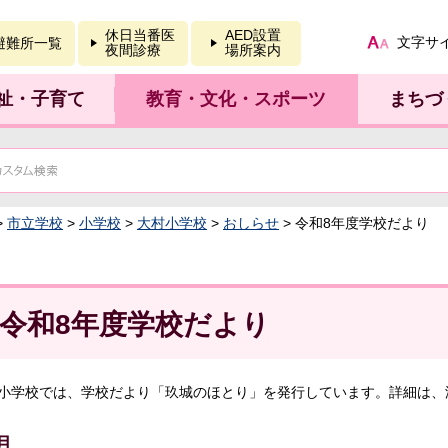
報を開く
休日当番医
AED設置
文字サ
避難所一覧
夜間診療
場所案内
祉・子育て
教育・文化・スポーツ
まちづ
>
市立学校
>
小学校
>
大村小学校
>
おしらせ
> 令和8年度学校だより
令和8年度学校だより
小学校では、学校だより「玖城のほとり」を発行しています。詳細は、添
月