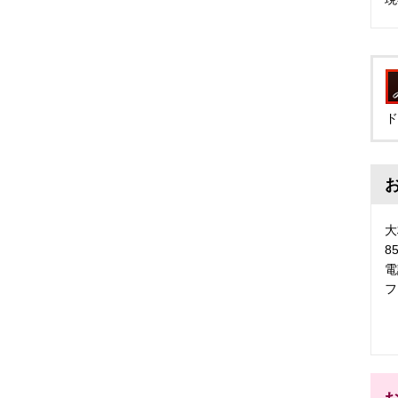
ド
大
8
電
フ