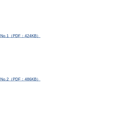
1（PDF：424KB）
2（PDF：486KB）