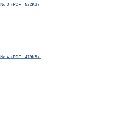
3（PDF：522KB）
4（PDF：479KB）