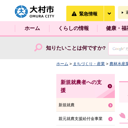
大村市
緊急情
緊急情報
ホーム
くらしの情報
健康・福
知りたいことは何ですか?
ホーム
>
まちづくり・産業
>
農林水産
新規就農者への支
援
新規就農
親元就農支援給付金事業