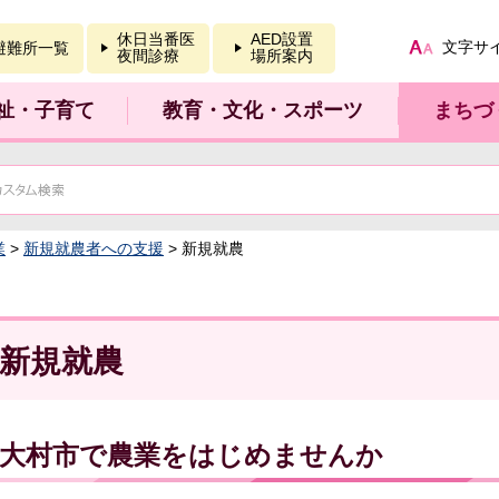
報を開く
休日当番医
AED設置
文字サ
避難所一覧
夜間診療
場所案内
祉・子育て
教育・文化・スポーツ
まちづ
業
>
新規就農者への支援
> 新規就農
新規就農
大村市で農業をはじめませんか