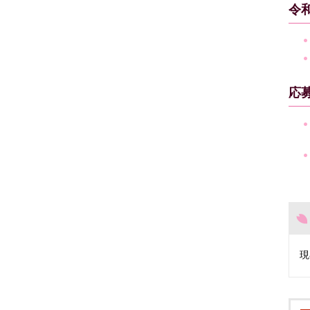
令
応
現