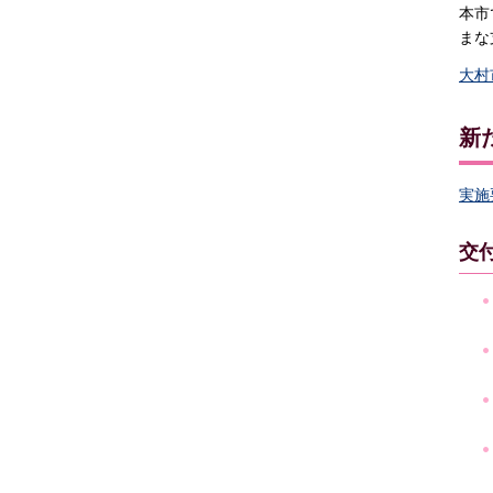
本市
まな
大村
新
実施
交