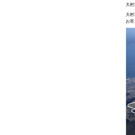
大村
大村
お答