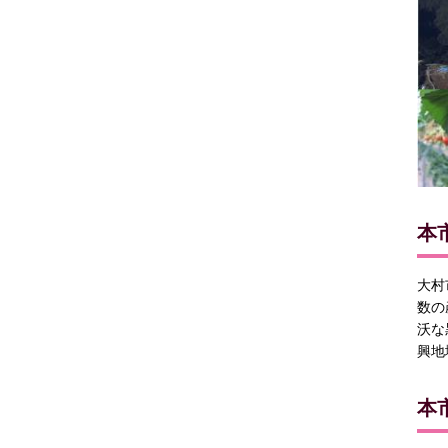
本
大村
数の
沃な
興地
本