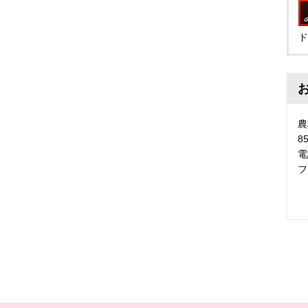
ド
農
8
電
フ