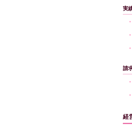
実
請
経