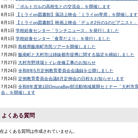
8月3日
「ポルトガルの高校生との交流会」を開催します
8月1日
【ミライon図書館】落語上映会「ミライon寄席」を開催します
8月1日
【ミライon図書館】映画上映会「デュオ2分の1のピアニスト
8月1日
学校給食センター「ランチニュース」を発行しました
8月1日
学校給食センター「食育だより」を発行しました
7月29日
島根県飯南町市民ツアーを開催しました
7月28日
飯南町と大村市は姉妹都市提携に関する協定を締結しました
7月27日
大村市野球場トイレ改修工事のお知らせ
7月24日
令和8年5月定例教育委員会会議録を公開しました
7月24日
定例教育委員会会議8月定例会の日程をお知らせします
7月24日
令和8年度第1回OmuraBay部活動地域展開セミナー「大村
会」を開催します
よくある質問
在よくある質問は作成されていません。