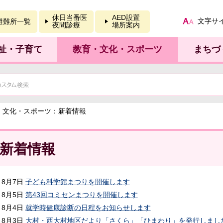
報を開く
休日当番医
AED設置
文字サ
避難所一覧
夜間診療
場所案内
祉・子育て
教育・文化・スポーツ
まちづ
育・文化・スポーツ：新着情報
新着情報
8月7日
子ども科学館まつりを開催します
8月5日
第43回コミセンまつりを開催します
8月4日
就学時健康診断の日程をお知らせします
8月3日
大村・西大村地区だより「さくら」「ひまわり」を発行しまし