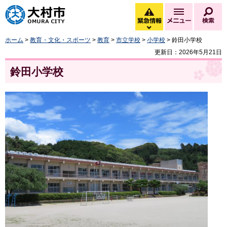
大村市
緊急情報
メニュー
検
緊急情報を開く
ホーム
>
教育・文化・スポーツ
>
教育
>
市立学校
>
小学校
> 鈴田小学校
更新日：2026年5月21日
鈴田小学校