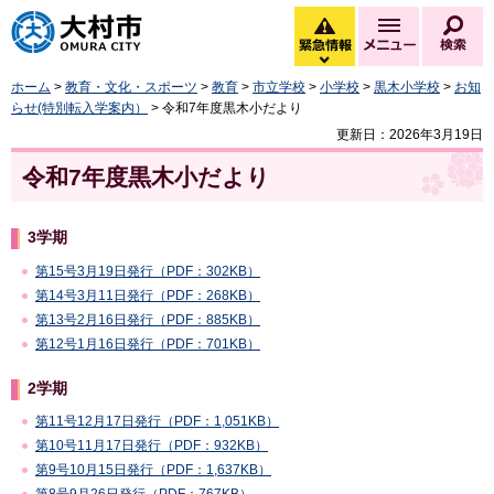
大村市
緊急情報
メニュー
検
緊急情報を開く
ホーム
>
教育・文化・スポーツ
>
教育
>
市立学校
>
小学校
>
黒木小学校
>
お知
らせ(特別転入学案内）
> 令和7年度黒木小だより
更新日：2026年3月19日
令和7年度黒木小だより
3学期
第15号3月19日発行（PDF：302KB）
第14号3月11日発行（PDF：268KB）
第13号2月16日発行（PDF：885KB）
第12号1月16日発行（PDF：701KB）
2学期
第11号12月17日発行（PDF：1,051KB）
第10号11月17日発行（PDF：932KB）
第9号10月15日発行（PDF：1,637KB）
第8号9月26日発行（PDF：767KB）