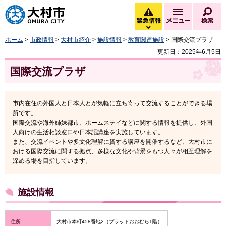
大村市
緊急情報
メニュー
検
緊急情報を開く
ホーム
>
市政情報
>
大村市紹介
>
施設情報
>
教育関連施設
> 国際交流プラザ
更新日：2025年6月5日
国際交流プラザ
市内在住の外国人と日本人とが気軽に立ち寄って交流することができる場
所です。
国際交流や海外姉妹都市、ホームステイなどに関する情報を提供し、外国
人向けの生活相談窓口や日本語講座を実施しています。
また、交流イベントや多文化理解に資する講座を開催するなど、大村市に
おける国際交流に関する拠点、多様な文化や背景をもつ人々が相互理解を
深める場を目指しています。
施設情報
住所
大村市本町458番地2（プラットおおむら1階）