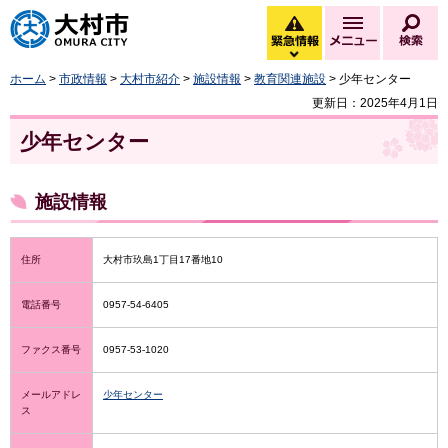
大村市
緊急情報
メニュー
検
緊急情報を開く
ホーム
>
市政情報
>
大村市紹介
>
施設情報
>
教育関連施設
> 少年センター
更新日：2025年4月1日
少年センター
施設情報
住所
大村市玖島1丁目17番地10
電話番号
0957-54-6405
ファクス番号
0957-53-1020
メールアドレ
少年センター
ス